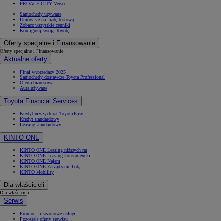
PROACE CITY Verso
Samochody używane
Umów się na jazdę testową
Zobacz wszystkie cenniki
Konfiguruj swoją Toyotę
Oferty specjalne i Finansowanie
Oferty specjalne i Finansowanie
Aktualne oferty
Finał wyprzedaży 2025
Samochody dostawcze Toyota Professional
Oferta biznesowa
Auta używane
Toyota Financial Services
Kredyt niższych rat Toyota Easy
Kredyt standardowy
Leasing standardowy
KINTO ONE
KINTO ONE Leasing niższych rat
KINTO ONE Leasing konsumencki
KINTO ONE Najem
KINTO ONE Zarządzanie flotą
KINTO Mobility
Dla właścicieli
Dla właścicieli
Serwis
Promocje i sezonowe usługi
Pozostałe oferty serwisu