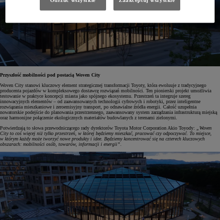
Odrzuć wszystkie
Zaakceptuj wszystkie
Przyszłość mobilności pod postacią Woven City
Woven City stanowi kluczowy element strategicznej transformacji Toyoty, która ewoluuje z tradycyjnego
producenta pojazdów w kompleksowego dostawcę rozwiązań mobilności. Ten pionierski projekt umożliwia
testowanie w praktyce koncepcji miasta jako spójnego ekosystemu. Przestrzeń ta integruje szereg
innowacyjnych elementów – od zaawansowanych technologii cyfrowych i robotyki, przez inteligentne
rozwiązania mieszkaniowe i zeroemisyjny transport, po odnawialne źródła energii. Całość uzupełnia
nowatorskie podejście do planowania przestrzennego, zaawansowany system zarządzania infrastrukturą miejską
oraz harmonijne połączenie ekologicznych materiałów budowlanych z terenami zielonymi.
Potwierdzają to słowa przewodniczącego rady dyrektorów Toyota Motor Corporation Akio Toyody:
„Woven
City to coś więcej niż tylko przestrzeń, w której będziemy mieszkać, pracować czy odpoczywać. To miejsce,
w którym każdy może tworzyć nowe produkty i idee. Będziemy koncentrować się na czterech kluczowych
obszarach: mobilności osób, towarów, informacji i energii”.