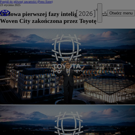
Przejdź do głównej zawartości
(Press Enter)
23 stycznia 2025
Budowa pierwszej fazy inteligentnego miasta
Otwórz menu
Woven City zakończona przez Toyotę