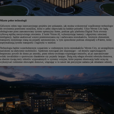
Miasto pełne technologii
Głównym celem tego innowacyjnego projektu jest pokazanie, jak można wykorzystać współczesne technologie
do stworzenia przestrzeni miejskiej, która w pełni odpowiada na ludzkie potrzeby. Ulice Woven City będą
obsługiwane przez zaawansowany system operacyjny Arene, podczas gdy platforma Digital Twin stworzy
cyfrową replikę rzeczywistego otoczenia. Z kolei Vision AI, wykorzystując kamery i algorytmy sztucznej
inteligencji, będzie analizować wzorce przemieszczania się i zachowania mieszkańców. Istotnym elementem
transportu miejskiego staną się pojazdy autonomiczne, w tym sprawdzone podczas olimpiady e-Palette, które
zoptymalizują system transportu i logistyki w mieście.
Technologia będzie wszechobecnym wsparciem w codziennym życiu mieszkańców Woven City, ze szczególnym
naciskiem na ułatwienie mobilności. Spektrum rozwiązań jest imponujące – od dronów zapewniających
bezpieczny powrót do domu po zmroku, przez roboty-zwierzęta wspierające seniorów, aż po zaawansowane
wózki inwalidzkie o sportowym charakterze czy pojazdy latające. Dużą rolę odegra również robotyka domowa,
a obecnie trwają testy robotów wyposażonych w systemy wizyjne, które poprzez obserwację ludzi uczą się
wykonywać codzienne obowiązki domowe, włączając w to nawet tak precyzyjne zadania jak składanie odzieży.