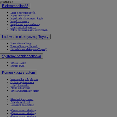
Technologie
Elektromobilność
Lider elektromobilności
Napęd hybrydowy
Napęd hybrydowy typu plug-in
Napęd wodorowy
Napęd elektryczny na baterię
Zasięg aut elektrycznych
Zalety posiadania aut elektrycznych
Ładowanie elektrycznej Toyoty
Toyota HomeCharge
Toyota Charging Network
Jak naładować elektryczną Toyotę?
Systemy bezpieczeństwa
Toyota T-Mate
System eCall
Komunikacja z autem
Nowa aplikacja MyToyota
Cyfrowy opiekun auta
Usługi Connected
Płatne subskrypcje
Toyota Connectivity Match
Skontaktuj się z nami
Polityka ciasteczek
Deklaracja dostępności
(Opens in new window)
(Opens in new window)
(Opens in new window)