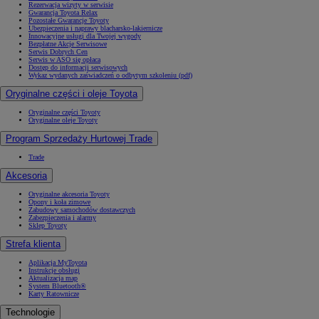
Rezerwacja wizyty w serwisie
Gwarancja Toyota Relax
Pozostałe Gwarancje Toyoty
Ubezpieczenia i naprawy blacharsko-lakiernicze
Innowacyjne usługi dla Twojej wygody
Bezpłatne Akcje Serwisowe
Serwis Dobrych Cen
Serwis w ASO się opłaca
Dostęp do informacji serwisowych
Wykaz wydanych zaświadczeń o odbytym szkoleniu (pdf)
Oryginalne części i oleje Toyota
Oryginalne części Toyoty
Oryginalne oleje Toyoty
Program Sprzedaży Hurtowej Trade
Trade
Akcesoria
Oryginalne akcesoria Toyoty
Opony i koła zimowe
Zabudowy samochodów dostawczych
Zabezpieczenia i alarmy
Sklep Toyoty
Strefa klienta
Aplikacja MyToyota
Instrukcje obsługi
Aktualizacja map
System Bluetooth®
Karty Ratownicze
Technologie