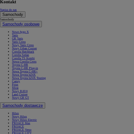
Kontakt
Napisz do nas
Samochody
Samochody
Samochody osobowe
Nowe Aygo X
Yaris
GR Yaris
Yaris Cross
Nowy Yaris Cross
Nowy Urban Cruiser
Corolla Hatchback
Corolla Sedan
Corolla TS Kombi
Nowa Corolla Cross
Toyota C-HR
Toyota C-HR Plug-in
Nowa Toyota C-HR+
Nowa Toyota bZ4X
Nowa Toyota bZ4X Touring
Camry
Prius
Mirai
Nowy RAV4
Land Cruiser
Nowy GR GT
Samochody dostawcze
Hilux
Nowy Hilux
Nowy Hilux Electric
PROACE Max
PROACE
PROACE Verso
PROACE CITY