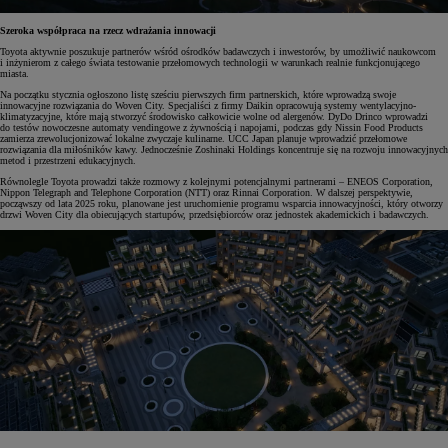
Szeroka współpraca na rzecz wdrażania innowacji
Toyota aktywnie poszukuje partnerów wśród ośrodków badawczych i inwestorów, by umożliwić naukowcom
i inżynierom z całego świata testowanie przełomowych technologii w warunkach realnie funkcjonującego
miasta.
Na początku stycznia ogłoszono listę sześciu pierwszych firm partnerskich, które wprowadzą swoje
innowacyjne rozwiązania do Woven City. Specjaliści z firmy Daikin opracowują systemy wentylacyjno-
klimatyzacyjne, które mają stworzyć środowisko całkowicie wolne od alergenów. DyDo Drinco wprowadzi
do testów nowoczesne automaty vendingowe z żywnością i napojami, podczas gdy Nissin Food Products
zamierza zrewolucjonizować lokalne zwyczaje kulinarne. UCC Japan planuje wprowadzić przełomowe
rozwiązania dla miłośników kawy. Jednocześnie Zoshinaki Holdings koncentruje się na rozwoju innowacyjnych
metod i przestrzeni edukacyjnych.
Równolegle Toyota prowadzi także rozmowy z kolejnymi potencjalnymi partnerami – ENEOS Corporation,
Nippon Telegraph and Telephone Corporation (NTT) oraz Rinnai Corporation. W dalszej perspektywie,
począwszy od lata 2025 roku, planowane jest uruchomienie programu wsparcia innowacyjności, który otworzy
drzwi Woven City dla obiecujących startupów, przedsiębiorców oraz jednostek akademickich i badawczych.