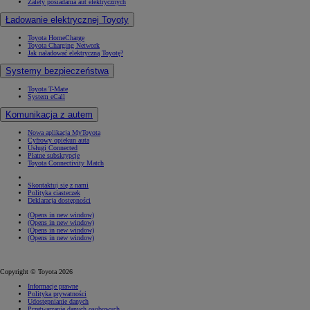
Zalety posiadania aut elektrycznych
Ładowanie elektrycznej Toyoty
Toyota HomeCharge
Toyota Charging Network
Jak naładować elektryczną Toyotę?
Systemy bezpieczeństwa
Toyota T-Mate
System eCall
Komunikacja z autem
Nowa aplikacja MyToyota
Cyfrowy opiekun auta
Usługi Connected
Płatne subskrypcje
Toyota Connectivity Match
Skontaktuj się z nami
Polityka ciasteczek
Deklaracja dostępności
(Opens in new window)
(Opens in new window)
(Opens in new window)
(Opens in new window)
Copyright © Toyota 2026
Informacje prawne
Polityka prywatności
Udostępnianie danych
Przetwarzanie danych osobowych