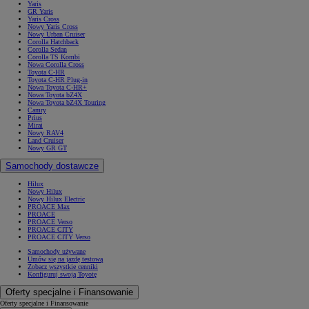
Yaris
GR Yaris
Yaris Cross
Nowy Yaris Cross
Nowy Urban Cruiser
Corolla Hatchback
Corolla Sedan
Corolla TS Kombi
Nowa Corolla Cross
Toyota C-HR
Toyota C-HR Plug-in
Nowa Toyota C-HR+
Nowa Toyota bZ4X
Nowa Toyota bZ4X Touring
Camry
Prius
Mirai
Nowy RAV4
Land Cruiser
Nowy GR GT
Samochody dostawcze
Hilux
Nowy Hilux
Nowy Hilux Electric
PROACE Max
PROACE
PROACE Verso
PROACE CITY
PROACE CITY Verso
Samochody używane
Umów się na jazdę testową
Zobacz wszystkie cenniki
Konfiguruj swoją Toyotę
Oferty specjalne i Finansowanie
Oferty specjalne i Finansowanie