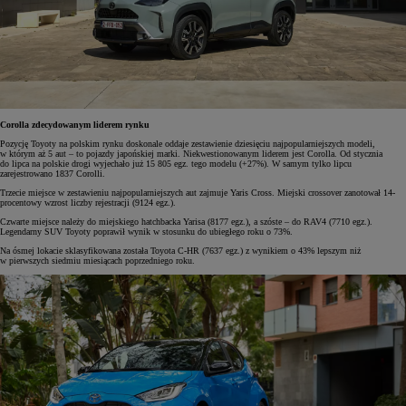
Corolla zdecydowanym liderem rynku
Pozycję Toyoty na polskim rynku doskonale oddaje zestawienie dziesięciu najpopularniejszych modeli,
w którym aż 5 aut – to pojazdy japońskiej marki. Niekwestionowanym liderem jest Corolla. Od stycznia
do lipca na polskie drogi wyjechało już 15 805 egz. tego modelu (+27%). W samym tylko lipcu
zarejestrowano 1837 Corolli.
Trzecie miejsce w zestawieniu najpopularniejszych aut zajmuje Yaris Cross. Miejski crossover zanotował 14-
procentowy wzrost liczby rejestracji (9124 egz.).
Czwarte miejsce należy do miejskiego hatchbacka Yarisa (8177 egz.), a szóste – do RAV4 (7710 egz.).
Legendarny SUV Toyoty poprawił wynik w stosunku do ubiegłego roku o 73%.
Na ósmej lokacie sklasyfikowana została Toyota C-HR (7637 egz.) z wynikiem o 43% lepszym niż
w pierwszych siedmiu miesiącach poprzedniego roku.