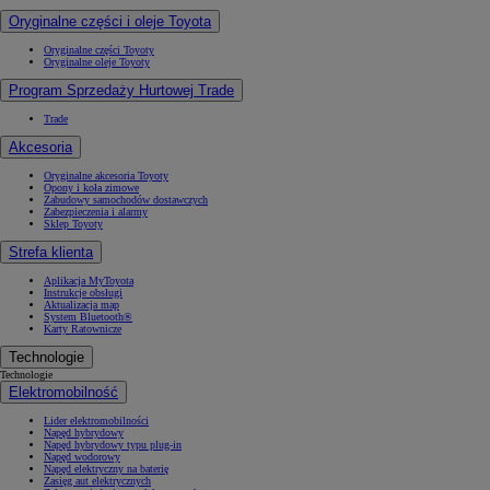
Oryginalne części i oleje Toyota
Oryginalne części Toyoty
Oryginalne oleje Toyoty
Program Sprzedaży Hurtowej Trade
Trade
Akcesoria
Oryginalne akcesoria Toyoty
Opony i koła zimowe
Zabudowy samochodów dostawczych
Zabezpieczenia i alarmy
Sklep Toyoty
Strefa klienta
Aplikacja MyToyota
Instrukcje obsługi
Aktualizacja map
System Bluetooth®
Karty Ratownicze
Technologie
Technologie
Elektromobilność
Lider elektromobilności
Napęd hybrydowy
Napęd hybrydowy typu plug-in
Napęd wodorowy
Napęd elektryczny na baterię
Zasięg aut elektrycznych