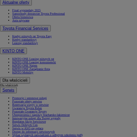
Aktualne oferty
Finał wyprzedaży 2025
Samochody dostawcze Toyota Professional
Oferta biznesowa
Auta używane
Toyota Financial Services
Kredyt niższych rat Toyota Easy
Kredyt standardowy
Leasing standardowy
KINTO ONE
KINTO ONE Leasing niższych rat
KINTO ONE Leasing konsumencki
KINTO ONE Najem
KINTO ONE Zarządzanie flotą
KINTO Mobility
Dla właścicieli
Dla właścicieli
Serwis
Promocje i sezonowe usługi
Pozostałe oferty serwisu
Rezerwacja wizyty w serwisie
Gwarancja Toyota Relax
Pozostałe Gwarancje Toyoty
Ubezpieczenia i naprawy blacharsko-lakiernicze
Innowacyjne usługi dla Twojej wygody
Bezpłatne Akcje Serwisowe
Serwis Dobrych Cen
Serwis w ASO się opłaca
Dostęp do informacji serwisowych
Wykaz wydanych zaświadczeń o odbytym szkoleniu (pdf)