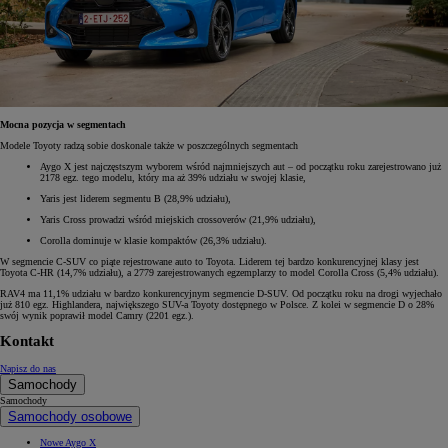
Mocna pozycja w segmentach
Modele Toyoty radzą sobie doskonale także w poszczególnych segmentach
Aygo X jest najczęstszym wyborem wśród najmniejszych aut – od początku roku zarejestrowano już
2178 egz. tego modelu, który ma aż 39% udziału w swojej klasie,
Yaris jest liderem segmentu B (28,9% udziału),
Yaris Cross prowadzi wśród miejskich crossoverów (21,9% udziału),
Corolla dominuje w klasie kompaktów (26,3% udziału).
W segmencie C-SUV co piąte rejestrowane auto to Toyota. Liderem tej bardzo konkurencyjnej klasy jest
Toyota C-HR (14,7% udziału), a 2779 zarejestrowanych egzemplarzy to model Corolla Cross (5,4% udziału).
RAV4 ma 11,1% udziału w bardzo konkurencyjnym segmencie D-SUV. Od początku roku na drogi wyjechało
już 810 egz. Highlandera, największego SUV-a Toyoty dostępnego w Polsce. Z kolei w segmencie D o 28%
swój wynik poprawił model Camry (2201 egz.).
Kontakt
Napisz do nas
Samochody
Samochody
Samochody osobowe
Nowe Aygo X