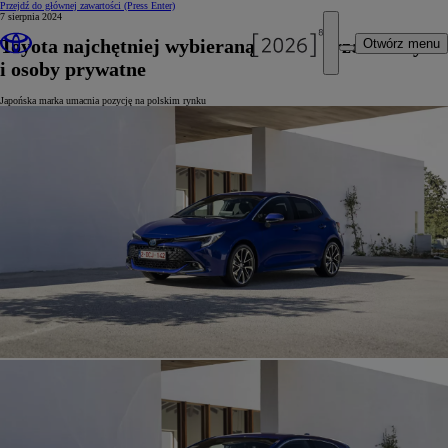
Przejdź do głównej zawartości
(Press Enter)
7 sierpnia 2024
Toyota najchętniej wybieraną marką przez firmy
Otwórz menu
i osoby prywatne
Japońska marka umacnia pozycję na polskim rynku