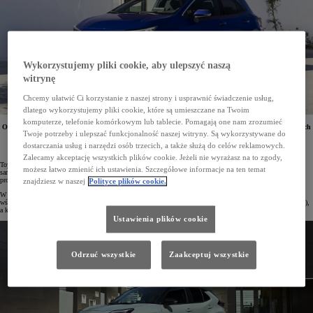
Wykorzystujemy pliki cookie, aby ulepszyć naszą
witrynę
Chcemy ułatwić Ci korzystanie z naszej strony i usprawnić świadczenie usług,
dlatego wykorzystujemy pliki cookie, które są umieszczane na Twoim
komputerze, telefonie komórkowym lub tablecie. Pomagają one nam zrozumieć
Od stycznia do lipca 2024 roku w Polsce zarejestrowano 63 559 samochodów osobowych i dostawczych
Twoje potrzeby i ulepszać funkcjonalność naszej witryny. Są wykorzystywane do
Toyoty. To o 18% więcej niż w tym samym okresie roku ubiegłego. Pojazdy marki cieszą się dużą
popularnością zarówno wśród osób prywatnych, jak i firm. Najczęściej rejestrowanym modelem
dostarczania usług i narzędzi osób trzecich, a także służą do celów reklamowych.
w Polsce w 2024 roku jest Corolla.
Zalecamy akceptację wszystkich plików cookie. Jeżeli nie wyrażasz na to zgody,
Toyota umocniła swoją pozycję na polskim rynku, rejestrując od stycznia do lipca 2024 roku 63 559
możesz łatwo zmienić ich ustawienia. Szczegółowe informacje na ten temat
samochodów osobowych i dostawczych. Jest to wynik o 18% lepszy niż rok wcześniej. Dwóch kolejnych
producentów w zestawieniu zanotowało łącznie mniejszą liczbę rejestracji od Toyoty.
znajdziesz w naszej
Polityce plików cookie.
W lipcu br. na polskie drogi wyjechało 7830 Toyot (+18%). Marka była zdecydowanym liderem zarówno
wśród osób prywatnych, jak i firm. Przedsiębiorstwa zarejestrowały w poprzednim miesiącu 5455 aut (+17%),
a klienci indywidualni – 2375 egz. (+22%).
Ustawienia plików cookie
Odrzuć wszystkie
Zaakceptuj wszystkie