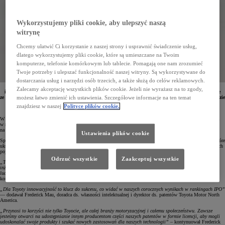
Wykorzystujemy pliki cookie, aby ulepszyć naszą
witrynę
Chcemy ułatwić Ci korzystanie z naszej strony i usprawnić świadczenie usług,
dlatego wykorzystujemy pliki cookie, które są umieszczane na Twoim
komputerze, telefonie komórkowym lub tablecie. Pomagają one nam zrozumieć
Twoje potrzeby i ulepszać funkcjonalność naszej witryny. Są wykorzystywane do
dostarczania usług i narzędzi osób trzecich, a także służą do celów reklamowych.
W tegorocznym rankingu Intellectual Property Owners Association Toyota zajęła czwarte miejsce
Zalecamy akceptację wszystkich plików cookie. Jeżeli nie wyrażasz na to zgody,
i pierwsze w branży motoryzacyjnej. Toyota od 9 lat zgłasza najwięcej patentów na nowe technologie
ze wszystkich producentów samochodów w USA. W 2022 roku zarejestrowała w amerykańskim urzędzie
możesz łatwo zmienić ich ustawienia. Szczegółowe informacje na ten temat
patentowym 3056 wniosków. Ponad połowa przyznanych patentów dotyczyło technologii, które
znajdziesz w naszej
Polityce plików cookie.
ukształtują przyszłość motoryzacji.
W 2022 roku Toyota zarejestrowała w amerykańskim urzędzie patentowym 3056 wniosków, o 303 więcej niż
w roku ubiegłym. To sprawiło, że japoński koncern awansował w ogólnym rankingu firm wszystkich branż
na czwarte miejsce, najwyższe w dotychczasowej historii.
Ustawienia plików cookie
Spośród wszystkich zgłoszonych w 2022 roku patentów prawie połowa dotyczyła technologii przyszłości, które
ukształtują motoryzację w nadchodzących dekadach. 26% z nich to rozwiązania z dziedziny zelektryfikowanych
pojazdów, baterii i materiałów, a 14% koncentruje się na automatyzacji i bezpieczeństwie.
Odrzuć wszystkie
Zaakceptuj wszystkie
„Toyota systematycznie zwiększa inwestycje w innowacje, aby przyspieszyć elektryfikację transportu. Nasi
inżynierowie i naukowcy wciąż szukają nowych pomysłów, by Toyota mogła teraz i w przyszłości zapewnić
ludziom jak najlepszą mobilność”
– podkreślała Sandra Phillips-Rogers, wiceprezes ds. zasobów
korporacyjnych i dyrektor ds. prawnych Toyota Motor North America.
„Dla Toyoty innowacyjność to klucz do sukcesu, co widać w naszych corocznych wynikach w rankingach IPO”
— dodawał Frederick Mau, doradca ds. własności intelektualnej i dyrektor ds. patentów Toyota Motor North
America.
„Przynosi to korzyści nie tylko Toyocie, ale całej branży motoryzacyjnej i całemu społeczeństwu. Zawsze
jesteśmy otwarci na udostępnianie innym producentom części naszych patentów w formie licencji, aby mogli
udoskonalać swoje produkty i szukać nowych zastosowań dla naszych technologii”
– kontynuował Frederick