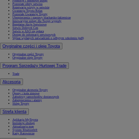
Promocje i sezonowe usługi
Pozostałe oferty serwisu
Rezerwacja wizyty w serwisie
Gwarancja Toyota Relax
Pozostałe Gwarancje Toyoty
Ubezpieczenia i naprawy blacharsko-lakiernicze
Innowacyjne usługi dla Twojej wygody
Bezpłatne Akcje Serwisowe
Serwis Dobrych Cen
Serwis w ASO się opłaca
Dostęp do informacji serwisowych
Wykaz wydanych zaświadczeń o odbytym szkoleniu (pdf)
Oryginalne części i oleje Toyota
Oryginalne części Toyoty
Oryginalne oleje Toyoty
Program Sprzedaży Hurtowej Trade
Trade
Akcesoria
Oryginalne akcesoria Toyoty
Opony i koła zimowe
Zabudowy samochodów dostawczych
Zabezpieczenia i alarmy
Sklep Toyoty
Strefa klienta
Aplikacja MyToyota
Instrukcje obsługi
Aktualizacja map
System Bluetooth®
Karty Ratownicze