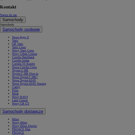
Kontakt
Napisz do nas
Samochody
Samochody
Samochody osobowe
Nowe Aygo X
Yaris
GR Yaris
Yaris Cross
Nowy Yaris Cross
Nowy Urban Cruiser
Corolla Hatchback
Corolla Sedan
Corolla TS Kombi
Nowa Corolla Cross
Toyota C-HR
Toyota C-HR Plug-in
Nowa Toyota C-HR+
Nowa Toyota bZ4X
Nowa Toyota bZ4X Touring
Camry
Prius
Mirai
Nowy RAV4
Land Cruiser
Nowy GR GT
Samochody dostawcze
Hilux
Nowy Hilux
Nowy Hilux Electric
PROACE Max
PROACE