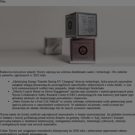
Mau.
Badawczo-rozwojowe zespoły Toyoty zajmują się wieloma dziedzinami nauki i technologii. Oto niektóre
z patentów, zgłoszonych w 2022 roku:
„Optimizing Energy Transfer During EV Charging” dotyczy technologii, która pozwoli optymalnie
zarządzać energią dostarczaną do poszczególnych samochodów elektrycznych z wielu źródeł, w tym
tych rozmieszczonych wzdłuż trasy przejazdu, dzięki technologii blockchain.
„Vehicle Control Based on Driver Engagement” zawiera opis systemów i metod opracowanych przez
Toyota Collaborative Safety Research Center (CSRC) monitorujących stan kierowcy pod kątem jego
aktualnej zdolności do bezpiecznego prowadzenia i manewrów.
„Water System for a Fuel Cell Vehicle” to system wtórnego wykorzystania wody generowanej przez
ogniwa paliwowe w samochodach wodorowych. W zależności od potrzeb, woda ta może być
dostarczana do układu chłodniczego lub do innych systemów samochodu.
Toyota należy do ścisłej czołówki największych innowatorów w branży motoryzacyjnej. Jej globalne inwestycje
w badania i rozwój pochłaniają ponad milion dolarów na godzinę. Ośrodki w Azji, Ameryce i Europie
prowadzą badania w dziedzinie bezemisyjnej, inteligentnej mobilności, technologii cyfrowych, robotyki
i inteligentnych miast oraz nowych materiałów.
Celem Toyoty jest osiągnięcie neutralności klimatycznej do 2050 roku i jednoczesne zapewnienie całemu
społeczeństwu swobody poruszania się.