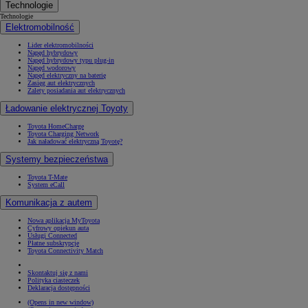
Technologie
Technologie
Elektromobilność
Lider elektromobilności
Napęd hybrydowy
Napęd hybrydowy typu plug-in
Napęd wodorowy
Napęd elektryczny na baterię
Zasięg aut elektrycznych
Zalety posiadania aut elektrycznych
Ładowanie elektrycznej Toyoty
Toyota HomeCharge
Toyota Charging Network
Jak naładować elektryczną Toyotę?
Systemy bezpieczeństwa
Toyota T-Mate
System eCall
Komunikacja z autem
Nowa aplikacja MyToyota
Cyfrowy opiekun auta
Usługi Connected
Płatne subskrypcje
Toyota Connectivity Match
Skontaktuj się z nami
Polityka ciasteczek
Deklaracja dostępności
(Opens in new window)