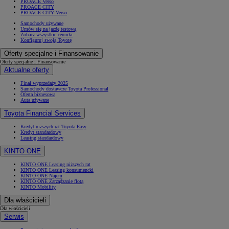
PROACE Verso
PROACE CITY
PROACE CITY Verso
Samochody używane
Umów się na jazdę testową
Zobacz wszystkie cenniki
Konfiguruj swoją Toyotę
Oferty specjalne i Finansowanie
Oferty specjalne i Finansowanie
Aktualne oferty
Finał wyprzedaży 2025
Samochody dostawcze Toyota Professional
Oferta biznesowa
Auta używane
Toyota Financial Services
Kredyt niższych rat Toyota Easy
Kredyt standardowy
Leasing standardowy
KINTO ONE
KINTO ONE Leasing niższych rat
KINTO ONE Leasing konsumencki
KINTO ONE Najem
KINTO ONE Zarządzanie flotą
KINTO Mobility
Dla właścicieli
Dla właścicieli
Serwis