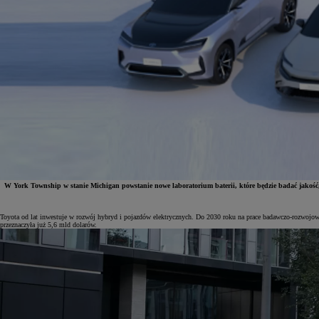
W York Township w stanie Michigan powstanie nowe laboratorium baterii, które będzie badać jakość,
Toyota od lat inwestuje w rozwój hybryd i pojazdów elektrycznych. Do 2030 roku na prace badawczo-rozwojow
Od
81 900 zł
przeznaczyła już 5,6 mld dolarów.
Yaris Cross
HYBRID