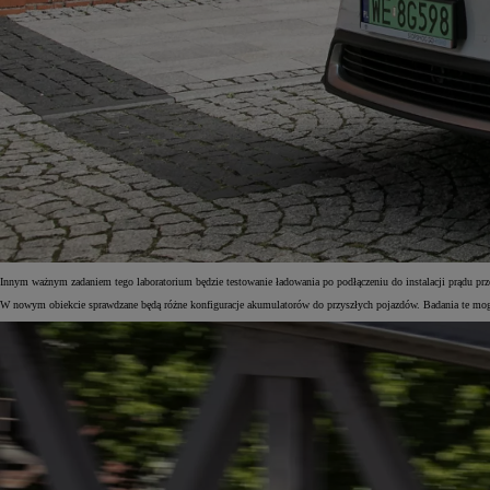
Innym ważnym zadaniem tego laboratorium będzie testowanie ładowania po podłączeniu do instalacji prądu przem
W nowym obiekcie sprawdzane będą różne konfiguracje akumulatorów do przyszłych pojazdów. Badania te mog