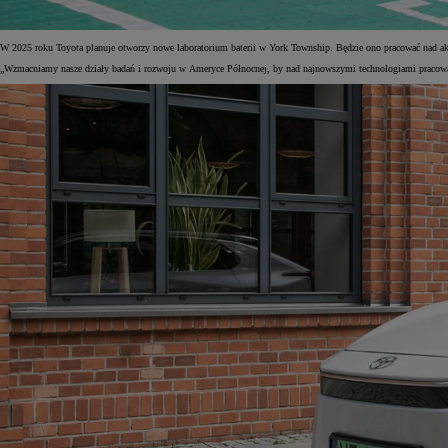
W 2025 roku Toyota planuje otworzy nowe laboratorium baterii w York Township. Będzie ono pracować nad 
„Wzmacniamy nasze działy badań i rozwoju w Ameryce Północnej, by nad najnowszymi technologiami pracowa