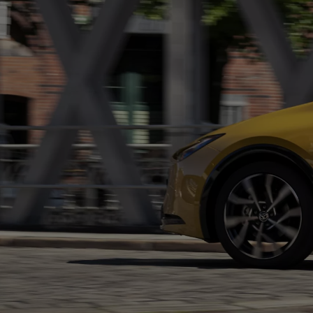
Od
105 300 zł
Corolla Hatchback
HYBRID