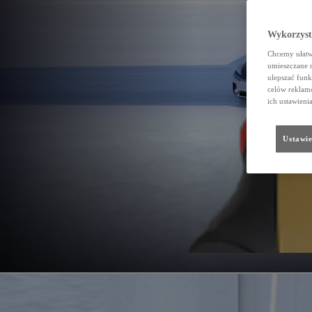
Wykorzystu
Chcemy ułatwi
umieszczane 
ulepszać funk
celów reklamo
ich ustawieni
Ustawie