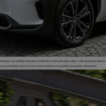
iennego oraz szybkiego ładowania po podłączeniu do ładowarek prądu stałego, a także sprawdzanie łączności ze 
ą się stać punktem wyjściowym do stworzenia zupełnie nowych platform dla pojazdów elektrycznych.