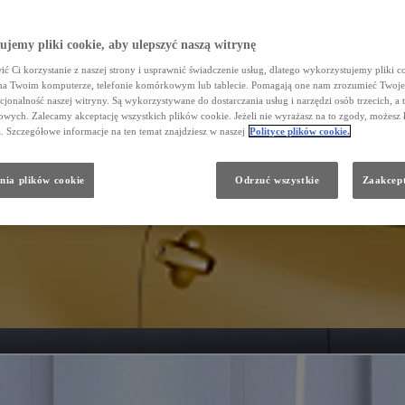
jemy pliki cookie, aby ulepszyć naszą witrynę
ć Ci korzystanie z naszej strony i usprawnić świadczenie usług, dlatego wykorzystujemy pliki co
na Twoim komputerze, telefonie komórkowym lub tablecie. Pomagają one nam zrozumieć Twoje 
cjonalność naszej witryny. Są wykorzystywane do dostarczania usług i narzędzi osób trzecich, a 
wych. Zalecamy akceptację wszystkich plików cookie. Jeżeli nie wyrażasz na to zgody, możesz 
a. Szczegółowe informacje na ten temat znajdziesz w naszej
Polityce plików cookie.
nia plików cookie
Odrzuć wszystkie
Zaakcept