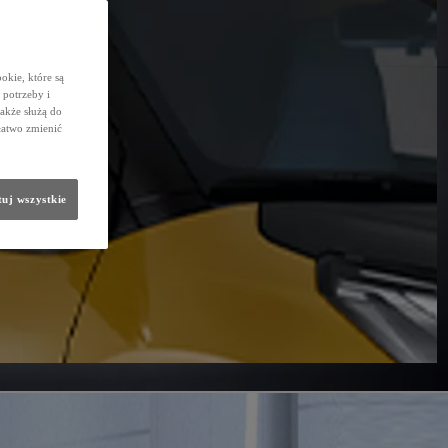
okie, które są
potrzeby i
także służą do
łatwo zmienić
uj wszystkie