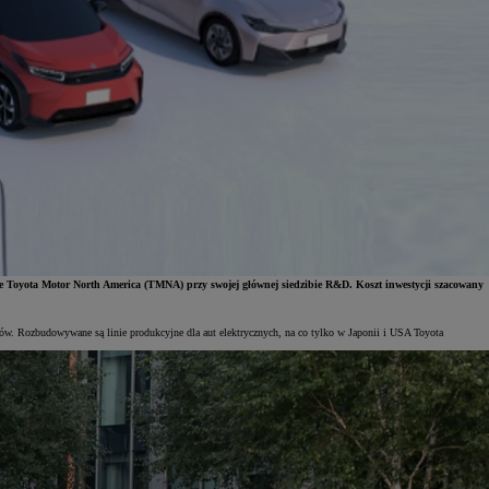
je Toyota Motor North America (TMNA) przy swojej głównej siedzibie R&D. Koszt inwestycji szacowany
ów. Rozbudowywane są linie produkcyjne dla aut elektrycznych, na co tylko w Japonii i USA Toyota