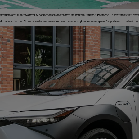
akumulatorami montowanymi w samochodach dostępnych na rynkach Ameryki Północnej. Koszt inwestycji szaco
li najlepsi ludzie. Nowe laboratorium umożliwi nam jeszcze większą innowacyjność” – podkreślił Jordan 