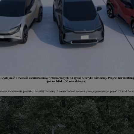
 wydajność i trwałość akumulatorów przeznaczonych na rynki Ameryki Północnej. Projekt ten zrealizu
jest na blisko 50 mln dolarów.
e oraz zwiększenie produkcji zelektryfikowanych samochodów koncern planuje przeznaczyć ponad 70 mld dolar