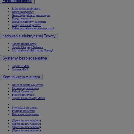
Elektromobilność
Lider elektromobilności
Napęd hybrydowy
Napęd hybrydowy typu plug-in
Napęd wodorowy
Napęd elektryczny na baterię
Zasięg aut elektrycznych
Zalety posiadania aut elektrycznych
Ładowanie elektrycznej Toyoty
Toyota HomeCharge
Toyota Charging Network
Jak naładować elektryczną Toyotę?
Systemy bezpieczeństwa
Toyota T-Mate
System eCall
Komunikacja z autem
Nowa aplikacja MyToyota
Cyfrowy opiekun auta
Usługi Connected
Płatne subskrypcje
Toyota Connectivity Match
Skontaktuj się z nami
Polityka ciasteczek
Deklaracja dostępności
(Opens in new window)
(Opens in new window)
(Opens in new window)
(Opens in new window)