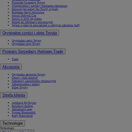
Pozostałe Gwarancje Toyoty
Ubezpieczenia i naprawy blacharsko-lakiernicze
Innowacyjne usługi dla Twojej wygody
Bezpłatne Akcje Serwisowe
Serwis Dobrych Cen
Serwis w ASO się opłaca
Dostęp do informacji serwisowych
Wykaz wydanych zaświadczeń o odbytym szkoleniu (pdf)
Oryginalne części i oleje Toyota
Oryginalne części Toyoty
Oryginalne oleje Toyoty
Program Sprzedaży Hurtowej Trade
Trade
Akcesoria
Oryginalne akcesoria Toyoty
Opony i koła zimowe
Zabudowy samochodów dostawczych
Zabezpieczenia i alarmy
Sklep Toyoty
Strefa klienta
Aplikacja MyToyota
Instrukcje obsługi
Aktualizacja map
System Bluetooth®
Karty Ratownicze
Technologie
Technologie