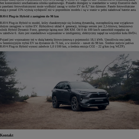
bez konieczności uruchamiania silnika spalinowego. Ponadto dostępny w standardzie w wersji Executive dach
z panelami fotowoltaicznymi może wydłużyć zasięg w trybie EV do 8,7 km dziennie. Panele fotowoltaiczne
mają o ponad 15% wyższą wydajność niż w poprzednim modelu i są w stanie w pełni naładować baterie auta.
RAV4 Plug-in Hybrid z zasięgiem do 98 km
RAV4 Plug-in Hybrid to model, który charakteryzuje się świetną dynamiką, oszczędnością oraz wyjątkowo
dużym zasięgiem w trybie EV. Hybrydowy układ 4. generacji, którego sercem jest 2,5-litrowy, benzynowy
silnik Hybrid Dynamic Force, generuje łączną moc 306 KM. Od 0 do 100 km/h samochód rozpędza się
w zaledwie 6. Auto jest standardowo wyposażone w inteligentny, elektryczny napęd na wszystkie koła AWD-i.
Pojazd jest wyposażony też w dużą baterię litowo-jonową o pojemności 18,1 kWh. Umożliwia ona jazdę
w bezemisyjnym trybie EV na dystansie do 75 km, a w mieście – nawet do 98 km. Średnie zużycie paliwa
RAV4 Plug-in Hybrid wynosi zaledwie 1,0 l/100 km, a średnia emisja CO2 – 22 g/km (wg WLTP).
Kontakt