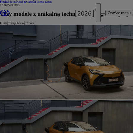
Przejdź do głównej zawartości
(Press Enter)
17 czerwca 2024
Trzy modele z unikalną technologią plug-in Toyoty
Otwórz menu
Elektryfikacja bez wyrzeczeń