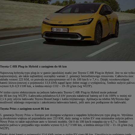
Toyota C-HR Plug-in Hybrid z zasięgiem do 66 km
Najnowszą hybrydą typu plug-in w gamie japońskiej marki jest Toyota C-HR Plug-in Hybrid. Jest to nie tylko
najmocniejszy, ale także najbardziej oszczędny wariant 2. generacji bestsellerowego crossovera. Całkowita moc
układu wynosi 223 KM, co pozwala na przyspieszenie od 0 do 100 km/h w 7,4 s. Dzięki wysokowydajnej
baterii litowo-jonowej o pojemności 13,6 kWh napęd łączy dobre osiągi z wydajnością. Średnie zużycie paliwa
wynosi 0,8–0,9 l/100 km, a średnia emisji CO2 – 19–20 g/km (wg WLTP).
W trybie czysto elektrycznym na jednym ładowaniu Toyota C-HR Plug-in Hybrid może pokonać
do 66 km (wg WLTP). Ładowarka pokładowa 6,6 kW pozwala naładować baterię od 0 do 100% w mniej niż
2,5 h przy użyciu ładowarki Toyota HomeCharge i kabla trójfazowego. Aplikacja na telefon MyToyota daje
możliwość zdalnego rozpoczęcia i zakończenia ładowania baterii, jeśli auto jest podłączone do ładowarki.
Toyota Prius z zasięgiem nawet 86 km
5. generacja Toyoty Prius w Europie jest dostępna wyłącznie z napędem hybrydowym typu plug-in. Wyróżnia
ją dwukrotnie większa od poprzednika moc 223 KM, duży zasięg w trybie EV oraz minimalne zużycie paliwa.
Nowy Prius to także najszybsze auto w historii modelu. Od 0 do 100 km/h rozpędza się w 6,7 s. Średnie
zużycie paliwa w przypadku tego modelu wynosi 0,5–0,7 l/100 km, a średnia emisja CO2 – 11–16 g/km (wg
WLTP).
Dzięki dużej baterii o pojemności 13,6 kWh zasięg w trybie EV sięga 86 km. Umożliwia to codzienną jazdę