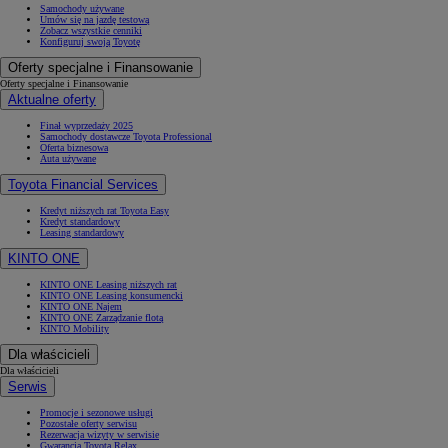
Samochody używane
Umów się na jazdę testową
Zobacz wszystkie cenniki
Konfiguruj swoją Toyotę
Oferty specjalne i Finansowanie
Oferty specjalne i Finansowanie
Aktualne oferty
Finał wyprzedaży 2025
Samochody dostawcze Toyota Professional
Oferta biznesowa
Auta używane
Toyota Financial Services
Kredyt niższych rat Toyota Easy
Kredyt standardowy
Leasing standardowy
KINTO ONE
KINTO ONE Leasing niższych rat
KINTO ONE Leasing konsumencki
KINTO ONE Najem
KINTO ONE Zarządzanie flotą
KINTO Mobility
Dla właścicieli
Dla właścicieli
Serwis
Promocje i sezonowe usługi
Pozostałe oferty serwisu
Rezerwacja wizyty w serwisie
Gwarancja Toyota Relax