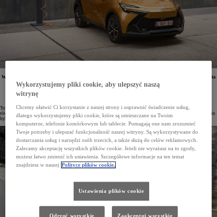
W Europie dostępne są obecnie 3 modele z napędem hybrydowym typu plug-in Toyoty – nowa Toyota
C-HR Plug-in Hybrid, Prius 5. generacji oraz RAV4 Plug-in Hybrid. Ich atutem jest połączenie
Wykorzystujemy pliki cookie, aby ulepszyć naszą
unikalnego napędu hybrydowego Toyoty z zaletami auta elektrycznego.
witrynę
Chcemy ułatwić Ci korzystanie z naszej strony i usprawnić świadczenie usług,
Toyota od ponad 25-letnie rozwija technologię hybrydową. Doświadczenie w produkcji hybryd wykorzystuje
również do opracowywania i produkcji samochodów z wyjątkowo wydajnym i nowoczesnym napędem plug-in
dlatego wykorzystujemy pliki cookie, które są umieszczane na Twoim
hybrid.
komputerze, telefonie komórkowym lub tablecie. Pomagają one nam zrozumieć
Twoje potrzeby i ulepszać funkcjonalność naszej witryny. Są wykorzystywane do
dostarczania usług i narzędzi osób trzecich, a także służą do celów reklamowych.
Zalecamy akceptację wszystkich plików cookie. Jeżeli nie wyrażasz na to zgody,
możesz łatwo zmienić ich ustawienia. Szczegółowe informacje na ten temat
znajdziesz w naszej
Polityce plików cookie.
Ustawienia plików cookie
Odrzuć wszystkie
Zaakceptuj wszystkie