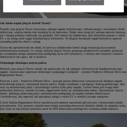
Jak działa napęd plug-in hybrid Toyoty?
Pojazdy typu plug-in Toyoty korzystają z pełnego napędu hybrydowego, rozbudowanego o mocniejsze silniki
elektryczne, większą baterię oraz instalację do jej ładowania. Dzięki temu mogą być zasilane zarówno benzyną,
jak i energią pobraną z ładowarki czy gniazdka. Jeśli bateria jest naładowana, auto domyślnie pracuje w trybie
EV, a jej zasięg może sięgać kilkudziesięciu kilometrów. Na długich dystansach napęd hybrydowy zapewni
oszczędną jazdę bez obawy o zasięg.
Toyota tak zaprojektowała ten układ, że nawet po rozładowaniu baterii osiągi utrzymują się na niemal
niezmienionym poziomie. Co więcej, hybrydy plug-in Toyoty pozostają niesamowicie oszczędne, ponieważ
po wyczerpaniu energii automatycznie przełączają się na tryb hybrydowy, w którym auto korzysta z silników
elektrycznych tak często, jak to możliwe.
Technologie obniżające zużycie paliwa
Hybrydy typu plug-in Toyoty zostały tak opracowane, by jak najlepiej wykorzystywać charakterystykę tego
napędu. Zastosowano najnowsze technologie zwiększające wydajność – systemy Predictive Efficient Drive oraz
Regeneration Boost.
Pierwszy z nich – Predictive Efficient Drive – pozwala jeszcze efektywniej wykorzystywać działanie napędu
hybrydowego plug-in i zmniejszać zużycie paliwa. Dzięki współpracy z nawigacją i funkcją geofencingu, auto
uczy się ekonomicznej jazdy i optymalnego wyboru trybu pracy napędu. System bierze pod uwagę także
zachowanie kierowcy, warunki na trasie, zagęszczenie ruchu czy ukształtowanie terenu. Optymalizuje zużycie
baterii, analizując planowaną trasę i automatycznie przełączając się między trybami elektrycznym
i hybrydowym, aby zapewnić jak największy zasięg w trybie EV w strefach czystego transportu.
Z kolei funkcja Regeneration Boost umożliwia prowadzenie samochodu głównie przy wykorzystaniu pedału
przyspieszenia. Trzy poziomy odzyskiwania energii pozwalają dostosować działanie układu do natężenia ruchu,
przy czym na najwyższym poziomie nawet do 80% hamowania przebiega bez wciskania pedału hamulca.