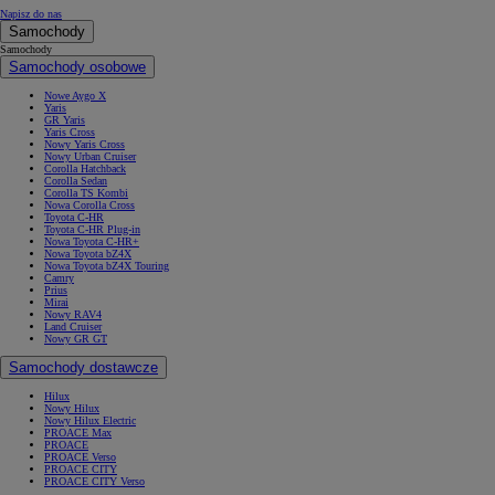
Napisz do nas
Samochody
Samochody
Samochody osobowe
Nowe Aygo X
Yaris
GR Yaris
Yaris Cross
Nowy Yaris Cross
Nowy Urban Cruiser
Corolla Hatchback
Corolla Sedan
Corolla TS Kombi
Nowa Corolla Cross
Toyota C-HR
Toyota C-HR Plug-in
Nowa Toyota C-HR+
Nowa Toyota bZ4X
Nowa Toyota bZ4X Touring
Camry
Prius
Mirai
Nowy RAV4
Land Cruiser
Nowy GR GT
Samochody dostawcze
Hilux
Nowy Hilux
Nowy Hilux Electric
PROACE Max
PROACE
PROACE Verso
PROACE CITY
PROACE CITY Verso