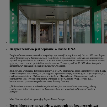
Bezpieczeństwo jest wpisane w nasze DNA
Bezpieczeństwo zawsze stanowiło integralną część naszej kultury firmowej. Już w 1938 roku Toyota
Motor Corporation w Japonii powołała Komitet ds. Bezpieczeństwa i Zdrowia oraz zorganizowała
Tydzień Bezpieczeństwa. W połowie XX wieku obiekty produkcyjne dostosowano do coraz bardziej
rygorystycznych norm i protokołów bezpieczeństwa. Począwszy od lat 80. XX wieku kampanie
koncentrowały się na zapobieganiu poważnym wypadkom.
Zainicjowana w styczniu 1992 roku inicjatywa STOP6 obejmowała sześć elementów projektu Safety
TOYOTA 0 (Zero wypadków), w tym wypadki spowodowane (1) poruszającymi się maszynami, (2)
ciężkimi przedmiotami, (3) kontaktem z pojazdami, (4) upadkami, (5) porażeniem prądem
elektrycznym i (6) wysoką temperaturą. Odnosząc się do Globalnej Wizji Toyoty 2011,
bezpieczeństwo pozostawało podstawą naszej kultury firmowej.
„Moim zobowiązaniem w zakresie bezpieczeństwa jest stosowanie zróżnicowanej, równej
i inkluzywnej kultury stawiającej na bezpieczeństwo, we wszystkich oddziałach Toyoty w
Europie”.
Matt Harrison, dyrektor operacyjny Toyota Motor Europe
Dojo: kluczowe narzędzie w zapewnieniu bezpieczeństwa