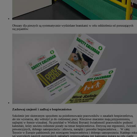
Obszary dla pieszych są systematycznie wydzielane bramkami w celu oddzielenia od poruszających
się pojazdów.
Zachowaj czujność i zadbaj o bezpieczeństwo
Szkolenie jest skutecznym sposobem na poinformowanie pracowników o zasadach bezpieczeństwa,
ale nie wystarcza, aby wdrożyć je do codziennej pracy. Kluczowe znaczenie mają przypomnienia,
najlepiej w formie wizualnej. Na przykład w Wielkiej Brytanii świadomość pracowników podnosi
kalendarz, który zawiera codzienne porady na temat bezpieczeństwa. Dotyczą one ergonomii, ćwiczeń
prewencyjnych, dobrego samopoczucia i zdrowia, narzędzi i procedur bezpieczeństwa... W całej
Toyocie w Europie październik jest miesiącem bezpieczeństwa i dobrego samopoczucia. Każdego roku
we wszystkich naszych europejskich zakładach przeprowadzana jest kampania mająca na celu ciągłe