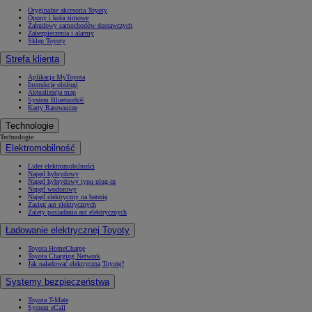
Oryginalne akcesoria Toyoty
Opony i koła zimowe
Zabudowy samochodów dostawczych
Zabezpieczenia i alarmy
Sklep Toyoty
Strefa klienta
Aplikacja MyToyota
Instrukcje obsługi
Aktualizacja map
System Bluetooth®
Karty Ratownicze
Technologie
Technologie
Elektromobilność
Lider elektromobilności
Napęd hybrydowy
Napęd hybrydowy typu plug-in
Napęd wodorowy
Napęd elektryczny na baterię
Zasięg aut elektrycznych
Zalety posiadania aut elektrycznych
Ładowanie elektrycznej Toyoty
Toyota HomeCharge
Toyota Charging Network
Jak naładować elektryczną Toyotę?
Systemy bezpieczeństwa
Toyota T-Mate
System eCall