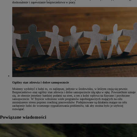
doskonalenie i zapewnianie bezpieczeństwa w pracy.
Ogólny stan zdrowia i dobre samopoczucie
Możemy wydobyć z ludzi to, co najlepsze, jedynie w środowisku, w którym czują się pewnie.
Bezpieczeństwo oraz ogólny stan zdrowia i dobre samopoczucie idą ręka w rękę. Powszechnie uznaje
się, że obecnie jesteśmy bardziej podatni na stres, a ten z kolei wpływa na fizyczne i psychiczne
samopoczucie. W Toyocie wdrożono wiele programów zapobiegawczych mających na celu
zmniejszenie stresu poprzez coaching pracowników. Podejmowane są działania mające na celu
zachęcenie ludzi do wczesnego sygnalizowania problemów, tak aby można było je szybciej
rozwiązać.
Powiązane wiadomości