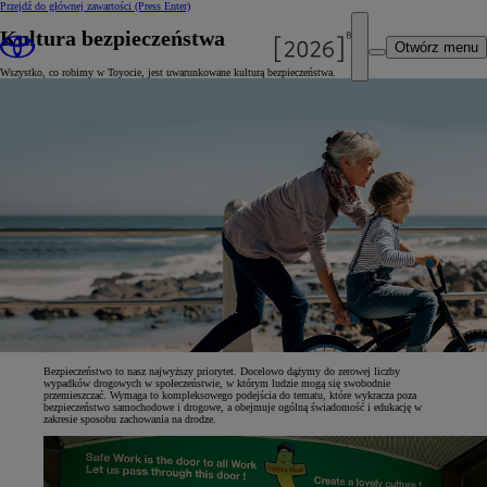
Przejdź do głównej zawartości
(Press Enter)
Kultura bezpieczeństwa
Otwórz menu
Wszystko, co robimy w Toyocie, jest uwarunkowane kulturą bezpieczeństwa.
Bezpieczeństwo to nasz najwyższy priorytet. Docelowo dążymy do zerowej liczby
wypadków drogowych w społeczeństwie, w którym ludzie mogą się swobodnie
przemieszczać. Wymaga to kompleksowego podejścia do tematu, które wykracza poza
bezpieczeństwo samochodowe i drogowe, a obejmuje ogólną świadomość i edukację w
zakresie sposobu zachowania na drodze.