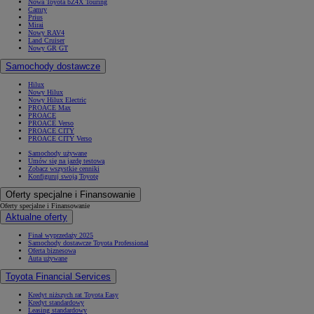
Nowa Toyota bZ4X Touring
Camry
Prius
Mirai
Nowy RAV4
Land Cruiser
Nowy GR GT
Samochody dostawcze
Hilux
Nowy Hilux
Nowy Hilux Electric
PROACE Max
PROACE
PROACE Verso
PROACE CITY
PROACE CITY Verso
Samochody używane
Umów się na jazdę testową
Zobacz wszystkie cenniki
Konfiguruj swoją Toyotę
Oferty specjalne i Finansowanie
Oferty specjalne i Finansowanie
Aktualne oferty
Finał wyprzedaży 2025
Samochody dostawcze Toyota Professional
Oferta biznesowa
Auta używane
Toyota Financial Services
Kredyt niższych rat Toyota Easy
Kredyt standardowy
Leasing standardowy