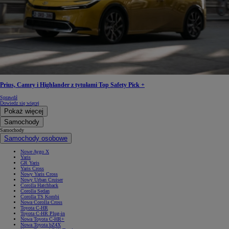
Prius, Camry i Highlander z tytułami Top Safety Pick +
Sprawdź
Dowiedz się więcej
Pokaż więcej
Samochody
Samochody
Samochody osobowe
Nowe Aygo X
Yaris
GR Yaris
Yaris Cross
Nowy Yaris Cross
Nowy Urban Cruiser
Corolla Hatchback
Corolla Sedan
Corolla TS Kombi
Nowa Corolla Cross
Toyota C-HR
Toyota C-HR Plug-in
Nowa Toyota C-HR+
Nowa Toyota bZ4X