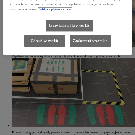
możesz łatwo zmienić ich ustawienia. Szczegółowe informacje na ten temat
znajdziesz w naszej
Polityce plików cookie.
Ustawienia plików cookie
Odrzuć wszystkie
Zaakceptuj wszystkie
Dlaczego tak ważne jest noszenie okularów ochronnych dokładnie przylegających do twarzy?
Zapobiega to dostaniu się do oczu iskier lub odłamków uwalnianych podczas pracy z piłą.
Ergonomia odgrywa ważną rolę podczas szkolenia z zakresu bezpieczeństwa prewencyjnego, które