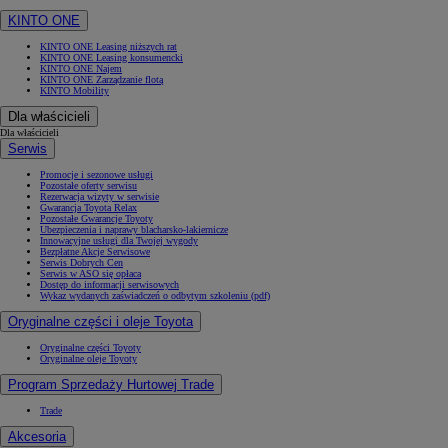
KINTO ONE
KINTO ONE Leasing niższych rat
KINTO ONE Leasing konsumencki
KINTO ONE Najem
KINTO ONE Zarządzanie flotą
KINTO Mobility
Dla właścicieli
Dla właścicieli
Serwis
Promocje i sezonowe usługi
Pozostałe oferty serwisu
Rezerwacja wizyty w serwisie
Gwarancja Toyota Relax
Pozostałe Gwarancje Toyoty
Ubezpieczenia i naprawy blacharsko-lakiernicze
Innowacyjne usługi dla Twojej wygody
Bezpłatne Akcje Serwisowe
Serwis Dobrych Cen
Serwis w ASO się opłaca
Dostęp do informacji serwisowych
Wykaz wydanych zaświadczeń o odbytym szkoleniu (pdf)
Oryginalne części i oleje Toyota
Oryginalne części Toyoty
Oryginalne oleje Toyoty
Program Sprzedaży Hurtowej Trade
Trade
Akcesoria