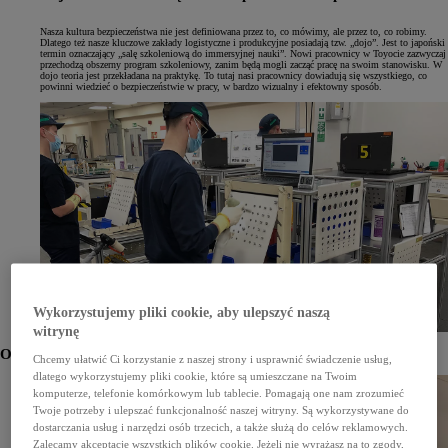
Nasza kultura bezpieczeństwa nie jest definiowana przez to, co mówimy, ale przez to, co robimy.
Dlatego też nasze kluczowe zakłady logistyczne i produkcyjne posiadają tzw. „dojo”. Jest to japoński
termin oznaczający „salę szkoleniową do immersyjnej nauki”. Nowi pracownicy w Toyocie zazwyczaj
przechodzą obszerny program szkoleniowy, zanim będą mogli zacząć pracę na swoim stanowisku. W
dojo teoria jest przekładana na praktykę. To tutaj nasi pracownicy dowiadują się wszystkiego, co
powinni wiedzieć o bezpieczeństwie w pracy, w bardzo wizualny i efektowny sposób.
Wykorzystujemy pliki cookie, aby ulepszyć naszą
witrynę
Obrazy z przestrzeni dojo
Chcemy ułatwić Ci korzystanie z naszej strony i usprawnić świadczenie usług,
dlatego wykorzystujemy pliki cookie, które są umieszczane na Twoim
komputerze, telefonie komórkowym lub tablecie. Pomagają one nam zrozumieć
Twoje potrzeby i ulepszać funkcjonalność naszej witryny. Są wykorzystywane do
dostarczania usług i narzędzi osób trzecich, a także służą do celów reklamowych.
Zalecamy akceptację wszystkich plików cookie. Jeżeli nie wyrażasz na to zgody,