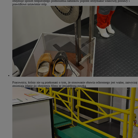
obejmuje sposób bezpiecznego podnoszenia ładunków poprzez utrzymanie właściwej postawy i
prawidłowe ustawienie stóp.
Pracownicy, którzy nie są przekonani o tym, że stosowanie obuwia ochronnego jest ważne, zazwyczaj
zmieniają zdanie po obejrzeniu filmu ze zmiażdżoną puszką.