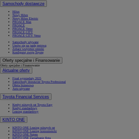
Samochody dostawcze
Hilux
Nowy Hilux
Nowy Hilux Electric
PROACE Max
PROACE
PROACE Verso
PROACE CITY
PROACE CITY Verso
Samochody używane
Umów się na jazdę testową
Zobacz wszystkie cenniki
Konfiguruj swoją Toyotę
Oferty specjalne i Finansowanie
Oferty specjalne i Finansowanie
Aktualne oferty
Finał wyprzedaży 2025
Samochody dostawcze Toyota Professional
Oferta biznesowa
Auta używane
Toyota Financial Services
Kredyt niższych rat Toyota Easy
Kredyt standardowy
Leasing standardowy
KINTO ONE
KINTO ONE Leasing niższych rat
KINTO ONE Leasing konsumencki
KINTO ONE Najem
KINTO ONE Zarządzanie flotą