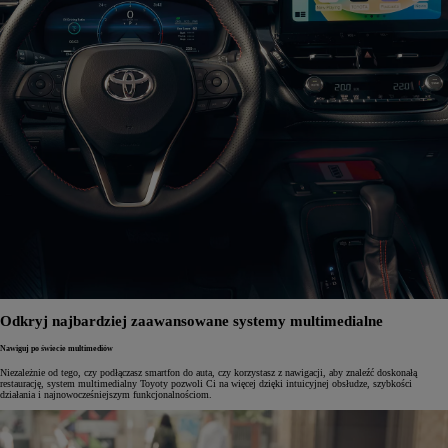
Odkryj najbardziej zaawansowane systemy multimedialne
Nawiguj po świecie multimediów
Niezależnie od tego, czy podłączasz smartfon do auta, czy korzystasz z nawigacji, aby znaleźć doskonałą
restaurację, system multimedialny Toyoty pozwoli Ci na więcej dzięki intuicyjnej obsłudze, szybkości
działania i najnowocześniejszym funkcjonalnościom.