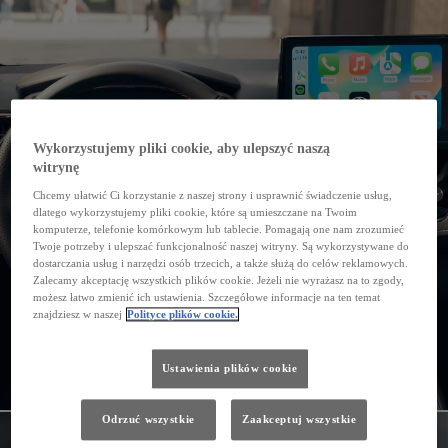
Wykorzystujemy pliki cookie, aby ulepszyć naszą
witrynę
Chcemy ułatwić Ci korzystanie z naszej strony i usprawnić świadczenie usług,
dlatego wykorzystujemy pliki cookie, które są umieszczane na Twoim
komputerze, telefonie komórkowym lub tablecie. Pomagają one nam zrozumieć
Twoje potrzeby i ulepszać funkcjonalność naszej witryny. Są wykorzystywane do
dostarczania usług i narzędzi osób trzecich, a także służą do celów reklamowych.
Zalecamy akceptację wszystkich plików cookie. Jeżeli nie wyrażasz na to zgody,
możesz łatwo zmienić ich ustawienia. Szczegółowe informacje na ten temat
znajdziesz w naszej
Polityce plików cookie.
Ustawienia plików cookie
Odrzuć wszystkie
Zaakceptuj wszystkie