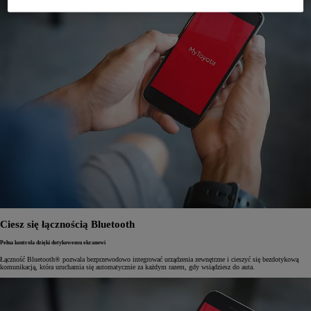
Ciesz się łącznością Bluetooth
Pełna kontrola dzięki dotykowemu ekranowi
Łączność Bluetooth® pozwala bezprzewodowo integrować urządzenia zewnętrzne i cieszyć się bezdotykową
komunikacją, która uruchamia się automatycznie za każdym razem, gdy wsiądziesz do auta.