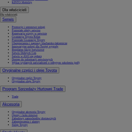
KINTO Mobility
Dla właścicieli
Dla właścicieli
Serwis
Promocje i sezonowe usługi
Pozostałe oferty serwisu
Rezerwacja wizyty w serwisie
Gwarancja Toyota Relax
Pozostałe Gwarancje Toyoty
Ubezpieczenia i naprawy blacharsko-lakiernicze
Innowacyjne usługi dla Twojej wygody
Bezpłatne Akcje Serwisowe
Serwis Dobrych Cen
Serwis w ASO się opłaca
Dostęp do informacji serwisowych
Wykaz wydanych zaświadczeń o odbytym szkoleniu (pdf)
Oryginalne części i oleje Toyota
Oryginalne części Toyoty
Oryginalne oleje Toyoty
Program Sprzedaży Hurtowej Trade
Trade
Akcesoria
Oryginalne akcesoria Toyoty
Opony i koła zimowe
Zabudowy samochodów dostawczych
Zabezpieczenia i alarmy
Sklep Toyoty