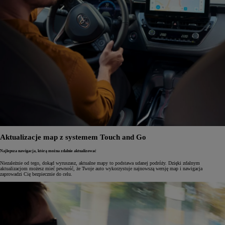
Aktualizacje map z systemem Touch and Go
Najlepsza nawigacja, którą można zdalnie aktualizować
Niezależnie od tego, dokąd wyruszasz, aktualne mapy to podstawa udanej podróży. Dzięki zdalnym
aktualizacjom możesz mieć pewność, że Twoje auto wykorzystuje najnowszą wersję map i nawigacja
zaprowadzi Cię bezpiecznie do celu.