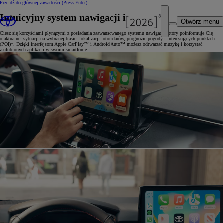
Przejdź do głównej zawartości
(Press Enter)
Intuicyjny system nawigacji i rozrywki
Otwórz menu
Ciesz się korzyściami płynącymi z posiadania zaawansowanego systemu nawigacji, który poinformuje Cię
o aktualnej sytuacji na wybranej trasie, lokalizacji fotoradarów, prognozie pogody i interesujących punktach
(POI)*. Dzięki interfejsom Apple CarPlay™ i Android Auto™ możesz odtwarzać muzykę i korzystać
z ulubionych aplikacji w swoim smartfonie.