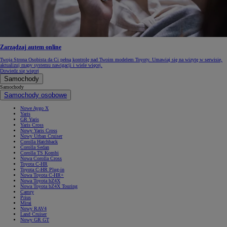
Zarządzaj autem online
Twoja Strona Osobista da Ci pełną kontrolę nad Twoim modelem Toyoty. Umawiaj się na wizytę w serwisie,
aktualizuj mapy systemu nawigacji i wiele więcej.
Dowiedz się więcej
Samochody
Samochody
Samochody osobowe
Nowe Aygo X
Yaris
GR Yaris
Yaris Cross
Nowy Yaris Cross
Nowy Urban Cruiser
Corolla Hatchback
Corolla Sedan
Corolla TS Kombi
Nowa Corolla Cross
Toyota C-HR
Toyota C-HR Plug-in
Nowa Toyota C-HR+
Nowa Toyota bZ4X
Nowa Toyota bZ4X Touring
Camry
Prius
Mirai
Nowy RAV4
Land Cruiser
Nowy GR GT