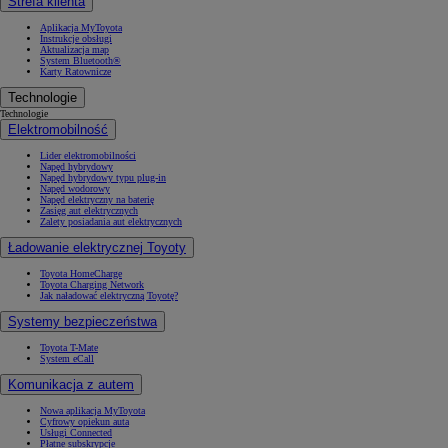
Strefa klienta
Aplikacja MyToyota
Instrukcje obsługi
Aktualizacja map
System Bluetooth®
Karty Ratownicze
Technologie
Technologie
Elektromobilność
Lider elektromobilności
Napęd hybrydowy
Napęd hybrydowy typu plug-in
Napęd wodorowy
Napęd elektryczny na baterię
Zasięg aut elektrycznych
Zalety posiadania aut elektrycznych
Ładowanie elektrycznej Toyoty
Toyota HomeCharge
Toyota Charging Network
Jak naładować elektryczną Toyotę?
Systemy bezpieczeństwa
Toyota T-Mate
System eCall
Komunikacja z autem
Nowa aplikacja MyToyota
Cyfrowy opiekun auta
Usługi Connected
Płatne subskrypcje