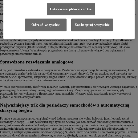
fakt, że współczesne pojazdy zostały wręcz naszpikowane najróżniejszymi czujnikami i układami analizującymi
warunki jazdy. Większość z nich jest tam po to, by zapewniać prawidłową pracę układu napędowego. My
również możemy z nich korzystać, wybierając na przykład takie ustawienia, by nasze auto emitowało sygnał
Ustawienia plików cookie
dźwiękowy za każdym razem, gdy temperatura zbliży się do zera i wystąpi ryzyko jazdy po śliskiej
nawierzchni, lub zasuwało automatycznie szyberdach, gdy czujnik deszczu wykryje krople na szybie czołowej.
Pełna kontrola lub jej brak
Odrzuć wszystkie
Zaakceptuj wszystkie
Marzycie o tym, by przejąć całkowitą kontrolę nad autem i pojeździć w bardziej ekstremalny sposób? A może
chcecie wykopać się z głębokiego śniegu, ale kontrola trakcji uniemożliwia uślizg kół? W większości
nowoczesnych pojazdów wyłączenie systemów bezpieczeństwa odpowiednim przyciskiem nie powoduje ich
całkowitej dezaktywacji, a jedynie nieznacznie zwiększa zakres tolerancji na błąd kierowcy. Aby całkowicie
pozbyć się systemu kontroli trakcji czy układu stabilizacji toru jazdy, wystarczy najczęściej nieco dłużej
przytrzymać przycisk (10–30 sekund). Auto poinformuje nas ostrzeżeniem o pełnej dezaktywacji układów
bezpieczeństwa. Uwaga! W niektórych przypadkach nie da się ich ponownie włączyć bez wyłączenia i
powtórnego uruchomienia silnika.
Sprawdzone rozwiązania analogowe
A co, jeśli zawiedzie elektronika w naszym aucie? Producenci aut opracowują też awaryjne rozwiązania, które
nie wymagają prądu (takie jak na przykład wspomniany wyżej kluczyk). Tak na przykład pod tapicerką, po
stronie wlewu (przeważnie) znajdziemy cięgno umożliwiające otwarcie klapki paliwa. Pociągnięcie za jaskrawy
uchwyt wystarczy, aby umożliwić zatankowanie auta.
W mało prawdopodobnej, choć wciąż możliwej sytuacji, gdy zatrzaśniemy się wewnątrz własnego bagażnika, z
pomocą przyjdzie nam uchwyt awaryjnego otwierania klapy. Znajdziemy go nawet w ciemności, gdyż
przeważnie jest on wykonany z fluoroscencyjnego materiału. Niestety, takie rozwiązanie może występować
głównie w autach amerykańskich.
Najważniejszy trik dla posiadaczy samochodów z automatyczną
skrzynią biegów
Pojazdu z automatyczną skrzynią biegów pod żadnym pozorem nie wolno holować, jeżeli lewarek został
ustawiony w pozycji P. Dla właścicieli tego typu aut wiedza, jak odblokować przekładnię bez uruchamiania
auta, jest niezwykle ważna. W każdym modelu ten proces może się nieco różnić, ale ogólna zasada polega na
znalezieniu blokady (przeważnie opisanej jako „shift lock”) i wciśnięciu przycisku lub odblokowaniu jej
kluczem, a następnie przełożeniu lewarka w pozycję N, która umożliwia pchanie i holowanie pojazdu. Blokada
może znajdować się na tunelu środkowym, w okolicy dźwigni, czasem jest ukryta pod plastikową osłoną.