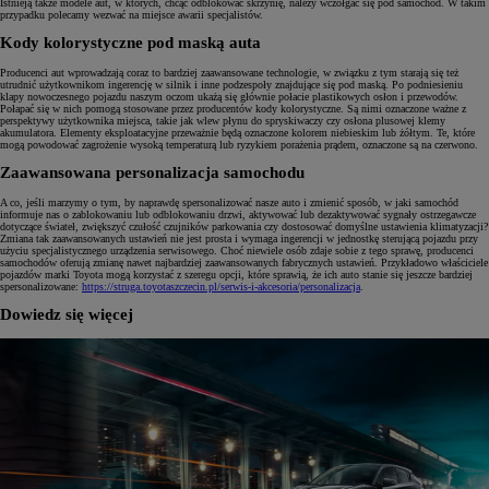
Istnieją także modele aut, w których, chcąc odblokować skrzynię, należy wczołgać się pod samochód. W takim
przypadku polecamy wezwać na miejsce awarii specjalistów.
Kody kolorystyczne pod maską auta
Producenci aut wprowadzają coraz to bardziej zaawansowane technologie, w związku z tym starają się też
utrudnić użytkownikom ingerencję w silnik i inne podzespoły znajdujące się pod maską. Po podniesieniu
klapy nowoczesnego pojazdu naszym oczom ukażą się głównie połacie plastikowych osłon i przewodów.
Połapać się w nich pomogą stosowane przez producentów kody kolorystyczne. Są nimi oznaczone ważne z
perspektywy użytkownika miejsca, takie jak wlew płynu do spryskiwaczy czy osłona plusowej klemy
akumulatora. Elementy eksploatacyjne przeważnie będą oznaczone kolorem niebieskim lub żółtym. Te, które
mogą powodować zagrożenie wysoką temperaturą lub ryzykiem porażenia prądem, oznaczone są na czerwono.
Zaawansowana personalizacja samochodu
A co, jeśli marzymy o tym, by naprawdę spersonalizować nasze auto i zmienić sposób, w jaki samochód
informuje nas o zablokowaniu lub odblokowaniu drzwi, aktywować lub dezaktywować sygnały ostrzegawcze
dotyczące świateł, zwiększyć czułość czujników parkowania czy dostosować domyślne ustawienia klimatyzacji?
Zmiana tak zaawansowanych ustawień nie jest prosta i wymaga ingerencji w jednostkę sterującą pojazdu przy
użyciu specjalistycznego urządzenia serwisowego. Choć niewiele osób zdaje sobie z tego sprawę, producenci
samochodów oferują zmianę nawet najbardziej zaawansowanych fabrycznych ustawień. Przykładowo właściciele
pojazdów marki Toyota mogą korzystać z szeregu opcji, które sprawią, że ich auto stanie się jeszcze bardziej
spersonalizowane:
https://struga.toyotaszczecin.pl/serwis-i-akcesoria/personalizacja
.
Dowiedz się więcej