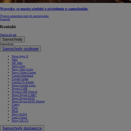
Wszystko, co musisz wiedzieć o oświetleniu w samochodzie.
Typowe oznaczenia oraz ich zastosowanie.
Sprawdź
Kontakt
Napisz do nas
Samochody
Samochody
Samochody osobowe
Nowe Aygo X
Yaris
GR Yaris
Yaris Cross
Nowy Yaris Cross
Nowy Urban Cruiser
Corolla Hatchback
Corolla Sedan
Corolla TS Kombi
Nowa Corolla Cross
Toyota C-HR
Toyota C-HR Plug-in
Nowa Toyota C-HR+
Nowa Toyota bZ4X
Nowa Toyota bZ4X Touring
Camry
Prius
Mirai
Nowy RAV4
Land Cruiser
Nowy GR GT
Samochody dostawcze