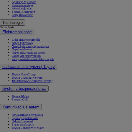
Aplikacja MyToyota
Instrukcje obsługi
Aktualizacja map
System Bluetooth®
Karty Ratownicze
Technologie
Technologie
Elektromobilność
Lider elektromobilności
Napęd hybrydowy
Napęd hybrydowy typu plug-in
Napęd wodorowy
Napęd elektryczny na baterię
Zasięg aut elektrycznych
Zalety posiadania aut elektrycznych
Ładowanie elektrycznej Toyoty
Toyota HomeCharge
Toyota Charging Network
Jak naładować elektryczną Toyotę?
Systemy bezpieczeństwa
Toyota T-Mate
System eCall
Komunikacja z autem
Nowa aplikacja MyToyota
Cyfrowy opiekun auta
Usługi Connected
Płatne subskrypcje
Toyota Connectivity Match