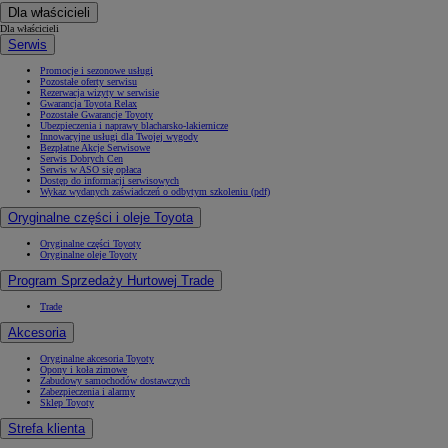
Dla właścicieli
Dla właścicieli
Serwis
Promocje i sezonowe usługi
Pozostałe oferty serwisu
Rezerwacja wizyty w serwisie
Gwarancja Toyota Relax
Pozostałe Gwarancje Toyoty
Ubezpieczenia i naprawy blacharsko-lakiernicze
Innowacyjne usługi dla Twojej wygody
Bezpłatne Akcje Serwisowe
Serwis Dobrych Cen
Serwis w ASO się opłaca
Dostęp do informacji serwisowych
Wykaz wydanych zaświadczeń o odbytym szkoleniu (pdf)
Oryginalne części i oleje Toyota
Oryginalne części Toyoty
Oryginalne oleje Toyoty
Program Sprzedaży Hurtowej Trade
Trade
Akcesoria
Oryginalne akcesoria Toyoty
Opony i koła zimowe
Zabudowy samochodów dostawczych
Zabezpieczenia i alarmy
Sklep Toyoty
Strefa klienta