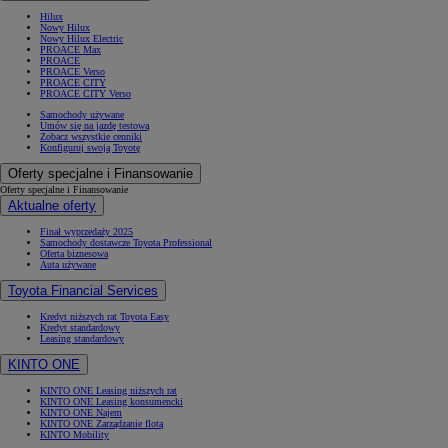
Hilux
Nowy Hilux
Nowy Hilux Electric
PROACE Max
PROACE
PROACE Verso
PROACE CITY
PROACE CITY Verso
Samochody używane
Umów się na jazdę testową
Zobacz wszystkie cenniki
Konfiguruj swoją Toyotę
Oferty specjalne i Finansowanie
Oferty specjalne i Finansowanie
Aktualne oferty
Finał wyprzedaży 2025
Samochody dostawcze Toyota Professional
Oferta biznesowa
Auta używane
Toyota Financial Services
Kredyt niższych rat Toyota Easy
Kredyt standardowy
Leasing standardowy
KINTO ONE
KINTO ONE Leasing niższych rat
KINTO ONE Leasing konsumencki
KINTO ONE Najem
KINTO ONE Zarządzanie flotą
KINTO Mobility