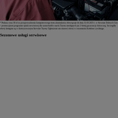
* Podana cena 30 zł za przeprowadzenie komputerowego testu akumulatora obowiązuje do dnia 31.03.2025 r. w Serwisie Dobrych Cen
– promocyjnym programie opieki serwisowej dla samochodów marki Toyota nieobjętych już 3-letnią gwarancja fabryczną. Szczegóły
oferty dostępne są w Autoryzowanym Serwisie Toyoty. Ogłoszenie nie stanowi oferty w rozumieniu Kodeksu cywilnego.
Sezonowe usługi serwisowe