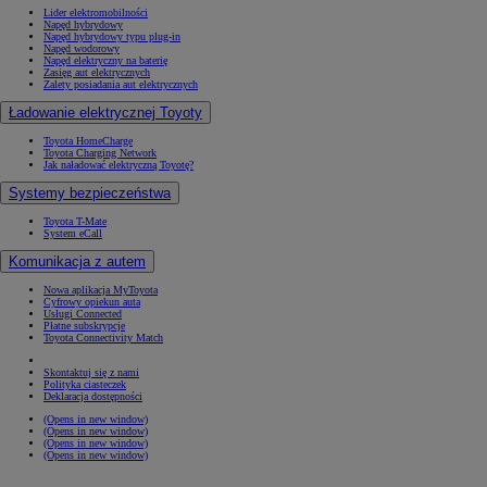
Lider elektromobilności
Napęd hybrydowy
Napęd hybrydowy typu plug-in
Napęd wodorowy
Napęd elektryczny na baterię
Zasięg aut elektrycznych
Zalety posiadania aut elektrycznych
Ładowanie elektrycznej Toyoty
Toyota HomeCharge
Toyota Charging Network
Jak naładować elektryczną Toyotę?
Systemy bezpieczeństwa
Toyota T-Mate
System eCall
Komunikacja z autem
Nowa aplikacja MyToyota
Cyfrowy opiekun auta
Usługi Connected
Płatne subskrypcje
Toyota Connectivity Match
Skontaktuj się z nami
Polityka ciasteczek
Deklaracja dostępności
(Opens in new window)
(Opens in new window)
(Opens in new window)
(Opens in new window)