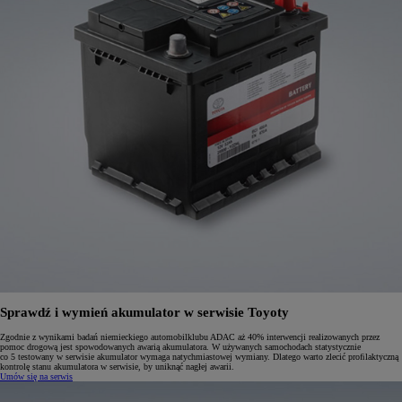
Sprawdź i wymień akumulator w serwisie Toyoty
Zgodnie z wynikami badań niemieckiego automobilklubu ADAC aż 40% interwencji realizowanych przez
pomoc drogową jest spowodowanych awarią akumulatora. W używanych samochodach statystycznie
co 5 testowany w serwisie akumulator wymaga natychmiastowej wymiany. Dlatego warto zlecić proﬁlaktyczną
kontrolę stanu akumulatora w serwisie, by uniknąć nagłej awarii.
Umów się na serwis