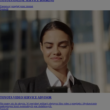
TOYOTA ONLINE SERVICE BOOKING
Zarezerwuj przegląd przez internet
Sprawdź
TOYOTA VIDEO SERVICE ADVISOR
Nie mamy nic do ukrycia. W specjalnej aplikacji obejrzysz film video z przeglądu i błyskawicznie
zaakceptujesz koszt ewentualnych prac dodatkowych.
Sprawdź