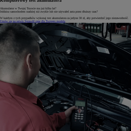
Komputerowy test akumulatora
Akumulator w Twojej Toyocie ma już kilka lat?
Jeździsz samochodem rzadziej niż zwykle lub nie używałeś auta przez dłuższy czas?
W każdym z tych przypadków wykonaj test akumulatora za jedyne 30 zł, aby potwierdzić jego niezawodność.
Umów się na serwis
Sprawdź cenę dla Twojego modelu