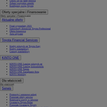
Umów się na jazdę testową
Zobacz wszystkie cenniki
Konfiguruj swoją Toyotę
Oferty specjalne i Finansowanie
Oferty specjalne i Finansowanie
Aktualne oferty
Finał wyprzedaży 2025
Samochody dostawcze Toyota Professional
Oferta biznesowa
Auta używane
Toyota Financial Services
Kredyt niższych rat Toyota Easy
Kredyt standardowy
Leasing standardowy
KINTO ONE
KINTO ONE Leasing niższych rat
KINTO ONE Leasing konsumencki
KINTO ONE Najem
KINTO ONE Zarządzanie flotą
KINTO Mobility
Dla właścicieli
Dla właścicieli
Serwis
Promocje i sezonowe usługi
Pozostałe oferty serwisu
Rezerwacja wizyty w serwisie
Gwarancja Toyota Relax
Pozostałe Gwarancje Toyoty