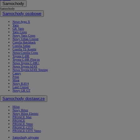
Samochody
Samochody
Samochody osobowe
Nowe Aygo X
Yaris
GR Yaris
Yaris Cross
Nowy Yaris Cross
Nowy Urban Cruiser
Corolla Hatchback
Corolla Sedan
Corolla TS Kombi
Nowa Corolla Cross
Toyota C-HR
Toyota C-HR Plug-in
Nowa Toyota C-HR+
Nowa Toyota bZ4X
Nowa Toyota bZ4X Touring
Camry
Prius
Mirai
Nowy RAV4
Land Cruiser
Nowy GR GT
Samochody dostawcze
Hilux
Nowy Hilux
Nowy Hilux Electric
PROACE Max
PROACE
PROACE Verso
PROACE CITY
PROACE CITY Verso
Samochody używane