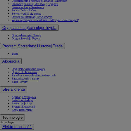
Ubezpieczenia i naprawy blacharsko-lakiernicze
Innowacyjne usługi dla Twojej wygody
Bezpłatne Akcje Serwisowe
Serwis Dobrych Cen
Serwis w ASO się opłaca
Dostęp do informacji serwisowych
Wykaz wydanych zaświadczeń o odbytym szkoleniu (pdf)
Oryginalne części i oleje Toyota
Oryginalne części Toyoty
Oryginalne oleje Toyoty
Program Sprzedaży Hurtowej Trade
Trade
Akcesoria
Oryginalne akcesoria Toyoty
Opony i koła zimowe
Zabudowy samochodów dostawczych
Zabezpieczenia i alarmy
Sklep Toyoty
Strefa klienta
Aplikacja MyToyota
Instrukcje obsługi
Aktualizacja map
System Bluetooth®
Karty Ratownicze
Technologie
Technologie
Elektromobilność