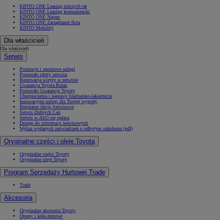
KINTO ONE Leasing niższych rat
KINTO ONE Leasing konsumencki
KINTO ONE Najem
KINTO ONE Zarządzanie flotą
KINTO Mobility
Dla właścicieli
Dla właścicieli
Serwis
Promocje i sezonowe usługi
Pozostałe oferty serwisu
Rezerwacja wizyty w serwisie
Gwarancja Toyota Relax
Pozostałe Gwarancje Toyoty
Ubezpieczenia i naprawy blacharsko-lakiernicze
Innowacyjne usługi dla Twojej wygody
Bezpłatne Akcje Serwisowe
Serwis Dobrych Cen
Serwis w ASO się opłaca
Dostęp do informacji serwisowych
Wykaz wydanych zaświadczeń o odbytym szkoleniu (pdf)
Oryginalne części i oleje Toyota
Oryginalne części Toyoty
Oryginalne oleje Toyoty
Program Sprzedaży Hurtowej Trade
Trade
Akcesoria
Oryginalne akcesoria Toyoty
Opony i koła zimowe