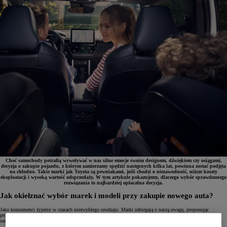
Choć samochody potrafią wywoływać w nas silne emocje swoim designem, dźwiękiem czy osiągami,
decyzja o zakupie pojazdu, z którym zamierzamy spędzić następnych kilka lat, powinna zostać podjęta
na chłodno. Takie marki jak Toyota są pewniakami, jeśli chodzi o niezawodność, niższe koszty
eksploatacji i wysoką wartość odsprzedaży. W tym artykule pokazujemy, dlaczego wybór sprawdzonego
rozwiązania to najbardziej opłacalna decyzja.
Jak okiełznać wybór marek i modeli przy zakupie nowego auta?
Jako konsumenci żyjemy w czasach niezwykłego urodzaju. Marki zabiegają o naszą uwagę, proponując
produkty na każdą okazję i każdą kieszeń. Od najbliższego dyskontu dzielą nas dwa kroki, a aplikacje w
naszych urządzeniach mobilnych pozwalają jednym dotknięciem zamawiać produkty z drugiego końca świata.