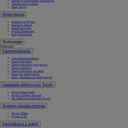
Zabudowy samochodów dostawczych
Zabezpieczenia i alarmy
Sklep Toyoty
Strefa klienta
Aplikacja MyToyota
Instrukcje obsługi
Aktualizacja map
System Bluetooth®
Karty Ratownicze
Technologie
Technologie
Elektromobilność
Lider elektromobilności
Napęd hybrydowy
Napęd hybrydowy typu plug-in
Napęd wodorowy
Napęd elektryczny na baterię
Zasięg aut elektrycznych
Zalety posiadania aut elektrycznych
Ładowanie elektrycznej Toyoty
Toyota HomeCharge
Toyota Charging Network
Jak naładować elektryczną Toyotę?
Systemy bezpieczeństwa
Toyota T-Mate
System eCall
Komunikacja z autem