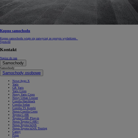
Kupno samochodu
Kupno samochodu wiąże się zazwyczaj ze sporym wydatkiem.
Sprawdź
Kontakt
Napisz do nas
Samochody
Samochody
Samochody osobowe
Nowe Aygo X
Yaris
GR Yaris
Yaris Cross
Nowy Yaris Cross
Nowy Urban Cruiser
Corolla Hatchback
Corolla Sedan
Corolla TS Kombi
Nowa Corolla Cross
Toyota C-HR
Toyota C-HR Plug-in
Nowa Toyota C-HR+
Nowa Toyota bZ4X
Nowa Toyota bZ4X Touring
Camry
Prius