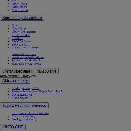
Mirai
Nowy RAV4
Land Cruiser
Nowy GR GT
Samochody dostawcze
Hilux
Nowy Hilux
Nowy Hilux Electric
PROACE Max
PROACE
PROACE Verso
PROACE CITY
PROACE CITY Verso
Samochody używane
Umów się na jazdę testową
Zobacz wszystkie cenniki
Konfiguruj swoją Toyotę
Oferty specjalne i Finansowanie
Oferty specjalne i Finansowanie
Aktualne oferty
Finał wyprzedaży 2025
Samochody dostawcze Toyota Professional
Oferta biznesowa
Auta używane
Toyota Financial Services
Kredyt niższych rat Toyota Easy
Kredyt standardowy
Leasing standardowy
KINTO ONE