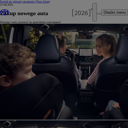
Przejdź do głównej zawartości
(Press Enter)
21-08-2025
Zakup nowego auta
Otwórz menu
Dlaczego warto postawić na sprawdzone rozwiązania?