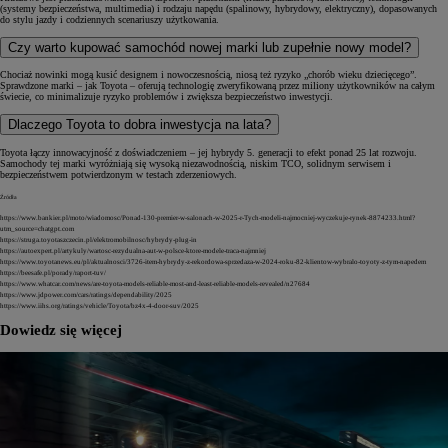
(systemy bezpieczeństwa, multimedia) i rodzaju napędu (spalinowy, hybrydowy, elektryczny), dopasowanych
do stylu jazdy i codziennych scenariuszy użytkowania.
Czy warto kupować samochód nowej marki lub zupełnie nowy model?
Chociaż nowinki mogą kusić designem i nowoczesnością, niosą też ryzyko „chorób wieku dziecięcego”.
Sprawdzone marki – jak Toyota – oferują technologię zweryfikowaną przez miliony użytkowników na całym
świecie, co minimalizuje ryzyko problemów i zwiększa bezpieczeństwo inwestycji.
Dlaczego Toyota to dobra inwestycja na lata?
Toyota łączy innowacyjność z doświadczeniem – jej hybrydy 5. generacji to efekt ponad 25 lat rozwoju.
Samochody tej marki wyróżniają się wysoką niezawodnością, niskim TCO, solidnym serwisem i
bezpieczeństwem potwierdzonym w testach zderzeniowych.
Źródła
https://www.bankier.pl/moto/wiadomosc/Ponad-130-premier-w-salonach-w-2025-r-Tych-modeli-najmocniej-wyczekuje-rynek-8874233.html?
utm_source=chatgpt.com
https://struga.toyotaszczecin.pl/elektromobilnosc/hybrydy-plug-in
https://autoexpert.pl/artykuly/wartosc-rezydualna-aut-w-polsce-ktore-modele-traca-najmniej
https://www.toyotanews.eu/pl/aktualnosci/3726-item-hybrydy-z-rekordowa-sprzedaza-w-2024-roku-82-klientow-wybralo-toyoty-z-tym-napedem
https://beesafe.pl/porady/raport-tuv/
https://www.whatcar.com/news/are-toyota-models-reliable-most-and-least-reliable-models-revealed/n27684
https://www.jdpower.com/cars/ratings/dependability/2025
https://www.iihs.org/ratings/vehicle/Toyota/bz4x-4-door-suv/2025
Dowiedz się więcej