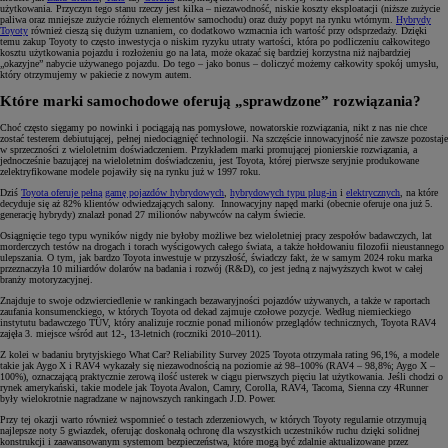
użytkowania. Przyczyn tego stanu rzeczy jest kilka – niezawodność, niskie koszty eksploatacji (niższe zużycie
paliwa oraz mniejsze zużycie różnych elementów samochodu) oraz duży popyt na rynku wtórnym.
Hybrydy
Toyoty
również cieszą się dużym uznaniem, co dodatkowo wzmacnia ich wartość przy odsprzedaży. Dzięki
temu zakup Toyoty to często inwestycja o niskim ryzyku utraty wartości, która po podliczeniu całkowitego
kosztu użytkowania pojazdu i rozłożeniu go na lata, może okazać się bardziej korzystna niż najbardziej
„okazyjne” nabycie używanego pojazdu. Do tego – jako bonus – doliczyć możemy całkowity spokój umysłu,
który otrzymujemy w pakiecie z nowym autem.
Które marki samochodowe oferują „sprawdzone” rozwiązania?
Choć często sięgamy po nowinki i pociągają nas pomysłowe, nowatorskie rozwiązania, nikt z nas nie chce
zostać testerem debiutującej, pełnej niedociągnięć technologii. Na szczęście innowacyjność nie zawsze pozostaje
w sprzeczności z wieloletnim doświadczeniem. Przykładem marki promującej pionierskie rozwiązania, a
jednocześnie bazującej na wieloletnim doświadczeniu, jest Toyota, której pierwsze seryjnie produkowane
zelektryfikowane modele pojawiły się na rynku już w 1997 roku.
Dziś
Toyota oferuje pełną gamę pojazdów hybrydowych
,
hybrydowych typu plug-in
i
elektrycznych
, na które
decyduje się aż 82% klientów odwiedzających salony. Innowacyjny napęd marki (obecnie oferuje ona już 5.
generację hybrydy) znalazł ponad 27 milionów nabywców na całym świecie.
Osiągnięcie tego typu wyników nigdy nie byłoby możliwe bez wieloletniej pracy zespołów badawczych, lat
morderczych testów na drogach i torach wyścigowych całego świata, a także hołdowaniu filozofii nieustannego
ulepszania. O tym, jak bardzo Toyota inwestuje w przyszłość, świadczy fakt, że w samym 2024 roku marka
przeznaczyła 10 miliardów dolarów na badania i rozwój (R&D), co jest jedną z najwyższych kwot w całej
branży motoryzacyjnej.
Znajduje to swoje odzwierciedlenie w rankingach bezawaryjności pojazdów używanych, a także w raportach
zaufania konsumenckiego, w których Toyota od dekad zajmuje czołowe pozycje. Według niemieckiego
instytutu badawczego TÜV, który analizuje rocznie ponad milionów przeglądów technicznych, Toyota RAV4
zajęła 3. miejsce wśród aut 12-, 13-letnich (roczniki 2010–2011).
Z kolei w badaniu brytyjskiego What Car? Reliability Survey 2025 Toyota otrzymała rating 96,1%, a modele
takie jak Aygo X i RAV4 wykazały się niezawodnością na poziomie aż 98–100% (RAV4 – 98,8%; Aygo X –
100%), oznaczającą praktycznie zerową ilość usterek w ciągu pierwszych pięciu lat użytkowania. Jeśli chodzi o
rynek amerykański, takie modele jak Toyota Avalon, Camry, Corolla, RAV4, Tacoma, Sienna czy 4Runner
były wielokrotnie nagradzane w najnowszych rankingach J.D. Power.
Przy tej okazji warto również wspomnieć o testach zderzeniowych, w których Toyoty regularnie otrzymują
najlepsze noty 5 gwiazdek, oferując doskonałą ochronę dla wszystkich uczestników ruchu dzięki solidnej
konstrukcji i zaawansowanym systemom bezpieczeństwa, które mogą być zdalnie aktualizowane przez