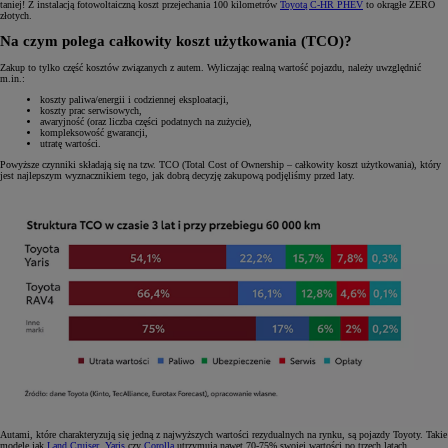
taniej! Z instalacją fotowoltaiczną koszt przejechania 100 kilometrów
Toyotą C-HR PHEV
to okrągłe ZERO
złotych.
Na czym polega całkowity koszt użytkowania (TCO)?
Zakup to tylko część kosztów związanych z autem. Wyliczając realną wartość pojazdu, należy uwzględnić
m.in.:
koszty paliwa/energii i codziennej eksploatacji,
koszty prac serwisowych,
awaryjność (oraz liczba części podatnych na zużycie),
kompleksowość gwarancji,
utratę wartości.
Powyższe czynniki składają się na tzw. TCO (Total Cost of Ownership – całkowity koszt użytkowania), który
jest najlepszym wyznacznikiem tego, jak dobrą decyzję zakupową podjęliśmy przed laty.
Autami, które charakteryzują się jedną z najwyższych wartości rezydualnych na rynku, są pojazdy Toyoty. Takie
modele jak
Land Cruiser
,
Yaris
czy
Corolla
utrzymują nawet 70-75% swojej wartości po trzech latach