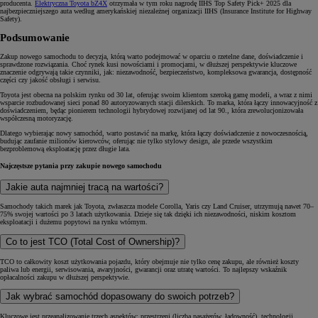
producenta.
Elektryczna Toyota bZ4X
otrzymała w tym roku nagrodę IIHS Top Safety Pick+ 2025 dla
najbezpieczniejszego auta według amerykańskiej niezależnej organizacji IIHS (Insurance Institute for Highway
Safety).
Podsumowanie
Zakup nowego samochodu to decyzja, którą warto podejmować w oparciu o rzetelne dane, doświadczenie i
sprawdzone rozwiązania. Choć rynek kusi nowościami i promocjami, w dłuższej perspektywie kluczowe
znaczenie odgrywają takie czynniki, jak: niezawodność, bezpieczeństwo, kompleksowa gwarancja, dostępność
części czy jakość obsługi i serwisu.
Toyota jest obecna na polskim rynku od 30 lat, oferując swoim klientom szeroką gamę modeli, a wraz z nimi
wsparcie rozbudowanej sieci ponad 80 autoryzowanych stacji dilerskich. To marka, która łączy innowacyjność z
doświadczeniem, będąc pionierem technologii hybrydowej rozwijanej od lat 90., która zrewolucjonizowała
współczesną motoryzację.
Dlatego wybierając nowy samochód, warto postawić na markę, która łączy doświadczenie z nowoczesnością,
budując zaufanie milionów kierowców, oferując nie tylko stylowy design, ale przede wszystkim
bezproblemową eksploatację przez długie lata.
Najczęstsze pytania przy zakupie nowego samochodu
Jakie auta najmniej tracą na wartości?
Samochody takich marek jak Toyota, zwłaszcza modele Corolla, Yaris czy Land Cruiser, utrzymują nawet 70–
75% swojej wartości po 3 latach użytkowania. Dzieje się tak dzięki ich niezawodności, niskim kosztom
eksploatacji i dużemu popytowi na rynku wtórnym.
Co to jest TCO (Total Cost of Ownership)?
TCO to całkowity koszt użytkowania pojazdu, który obejmuje nie tylko cenę zakupu, ale również koszty
paliwa lub energii, serwisowania, awaryjności, gwarancji oraz utratę wartości. To najlepszy wskaźnik
opłacalności zakupu w dłuższej perspektywie.
Jak wybrać samochód dopasowany do swoich potrzeb?
Kluczowe jest przeanalizowanie trzech aspektów: przestrzeni (liczba pasażerów, ładowność), technologii